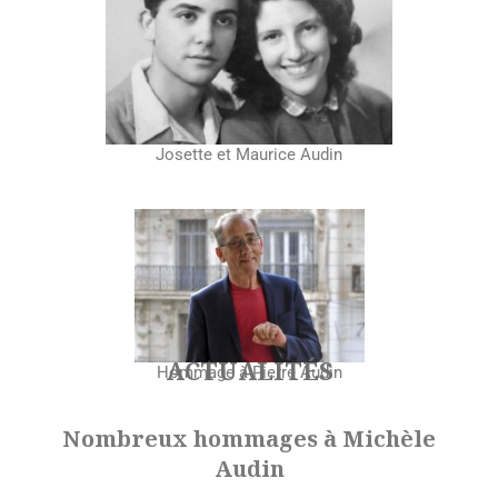
Josette et Maurice Audin
ACTUALITÉS
Hommage à Pierre Audin
Nombreux hommages à Michèle
Audin