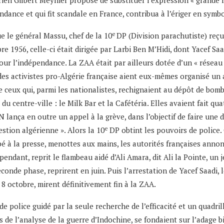
orien Gilbert Meynier propose de substituer l’expression « grande ré
ndance et qui fit scandale en France, contribua à l’ériger en symbo
e
que le général Massu, chef de la 10
DP (Division parachutiste) reçu
1956, celle-ci était dirigée par Larbi Ben M’Hidi, dont Yacef Saad
e pour l’indépendance. La ZAA était par ailleurs dotée d’un « résea
 des activistes pro-Algérie française aient eux-mêmes organisé un
e ceux qui, parmi les nationalistes, rechignaient au dépôt de bomb
u centre-ville : le Milk Bar et la Cafétéria. Elles avaient fait qu
LN lança en outre un appel à la grève, dans l’objectif de faire un
e
stion algérienne ». Alors la 10
DP obtint les pouvoirs de police. 
é à la presse, menottes aux mains, les autorités françaises annoncè
cependant, reprit le flambeau aidé d’Ali Amara, dit Ali la Pointe, u
conde phase, reprirent en juin. Puis l’arrestation de Yacef Saadi, l
 8 octobre, mirent définitivement fin à la ZAA.
e police guidé par la seule recherche de l’efficacité et un quadril
s de l’analyse de la guerre d’Indochine, se fondaient sur l’adage 