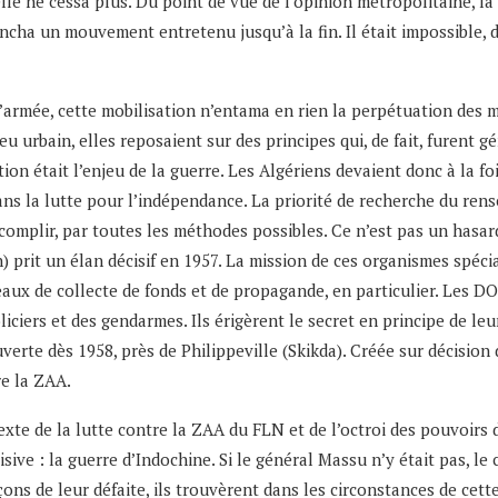
elle ne cessa plus. Du point de vue de l’opinion métropolitaine, la
ncha un mouvement entretenu jusqu’à la fin. Il était impossible, d
rmée, cette mobilisation n’entama en rien la perpétuation des mét
 urbain, elles reposaient sur des principes qui, de fait, furent gé
tion était l’enjeu de la guerre. Les Algériens devaient donc à la f
dans la lutte pour l’indépendance. La priorité de recherche du re
complir, par toutes les méthodes possibles. Ce n’est pas un hasa
prit un élan décisif en 1957. La mission de ces organismes spécia
eaux de collecte de fonds et de propagande, en particulier. Les D
iciers et des gendarmes. Ils érigèrent le secret en principe de leur
verte dès 1958, près de Philippeville (Skikda). Créée sur décision
re la ZAA.
te de la lutte contre la ZAA du FLN et de l’octroi des pouvoirs de
ive : la guerre d’Indochine. Si le général Massu n’y était pas, le
çons de leur défaite, ils trouvèrent dans les circonstances de cett