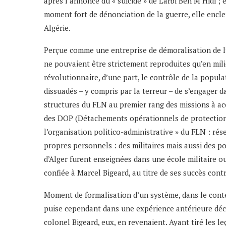
après l’annonce du « suicide » de Larbi Ben M’Hidi ; 
moment fort de dénonciation de la guerre, elle encle
Algérie.
Perçue comme une entreprise de démoralisation de l’a
ne pouvaient être strictement reproduites qu’en milieu
révolutionnaire, d’une part, le contrôle de la popula
dissuadés – y compris par la terreur – de s’engager 
structures du FLN au premier rang des missions à ac
des DOP (Détachements opérationnels de protection) 
l’organisation politico-administrative » du FLN : rés
propres personnels : des militaires mais aussi des pol
d’Alger furent enseignées dans une école militaire ou
confiée à Marcel Bigeard, au titre de ses succès cont
Moment de formalisation d’un système, dans le contex
puise cependant dans une expérience antérieure décis
colonel Bigeard, eux, en revenaient. Ayant tiré les le