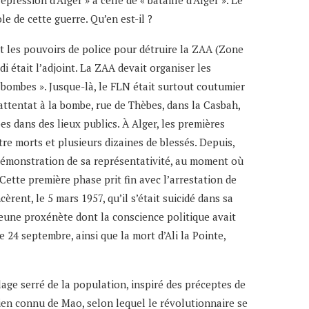
pression d’Alger » à celle de « bataille d’Alger ». Le
le de cette guerre. Qu’en est-il ?
t les pouvoirs de police pour détruire la ZAA (Zone
i était l’adjoint. La ZAA devait organiser les
u bombes ». Jusque-là, le FLN était surtout coutumier
 attentat à la bombe, rue de Thèbes, dans la Casbah,
es dans des lieux publics. À Alger, les premières
atre morts et plusieurs dizaines de blessés. Depuis,
e démonstration de sa représentativité, au moment où
Cette première phase prit fin avec l’arrestation de
rent, le 5 mars 1957, qu’il s’était suicidé dans sa
n jeune proxénète dont la conscience politique avait
e 24 septembre, ainsi que la mort d’Ali la Pointe,
lage serré de la population, inspiré des préceptes de
bien connu de Mao, selon lequel le révolutionnaire se