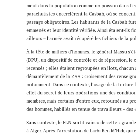
meut dans la population comme un poisson dans l’eau 
parachutistes encerclèrent la Casbah, où se concentrai
passage obligatoires. Les habitants de la Casbah fur
emmenés et leur identité vérifiée. Ainsi étaient-ils 
ailleurs – l’armée avait récupéré les fichiers de la pol
À la tête de milliers d’hommes, le général Massu s’é
(DPU), un dispositif de contrôle et de répression, le
recensés ; elles étaient regroupées en îlots, chacu
démantèlement de la ZAA : croisement des renseignem
notamment. Dans ce contexte, l’usage de la torture fu
effet du secret de leurs opérations une des conditio
membres, mais certains d’entre eux, retournés au prof
des hommes, habillés en tenue de travailleurs – des «
Sans conteste, le FLN sortit vaincu de cette « grande
à Alger. Après l’arrestation de Larbi Ben M’Hidi, q