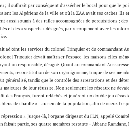
; il suffirait par conséquent d’assécher le bocal pour que le pois
ent les Algériens de la ville et où la ZAA avait ses caches. Ils en 
ent aussi soumis à des rafles accompagnées de perquisitions ; de
fichés et des « suspects » désignés, par recoupement avec les infor
ice.
tait adjoint les services du colonel Trinquier et du commandant Au
 colonel Trinquier devait maîtriser l’espace, les maisons elles-m
n ayant un responsable, désigné. Quant au commandant Aussaresses
ents, reconstitution de son organigramme, traque de ses membres
t généralisé, tandis que le contrôle des arrestations et des détent
ns majeures de leur réussite. Non seulement les réseaux ne devaien
it des Français, furent relâchés et jouèrent un double jeu dévasta
 bleus de chauffe » – au sein de la population, afin de mieux l’esp
 répression ». Jusque-là, l’organe dirigeant du FLN, appelé Comité
ui en faisait partie, ses quatre membres restants – Abbane Ramdan