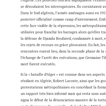
l’Algérie. Ces pouvoirs officiels impliquaient l’existe
se déroulaient les interrogatoires. Ils coexistaient 
Dans le Sud algérois, l’armée aménagea aussi en 195
posteriori
officialisé comme camp d’internement. Enfin,
cette face visible de la répression, les métropolita
utilisées pour franchir les barrages alors qu’elles t
la défense de Djamila Bouhired, condamnée à mort, e
les rejets de recours en grâce pleuvaient. En fait, le
rencontres eurent lieu, dans la seconde phase de la «
l’échange de l’arrêt des exécutions, que Germaine Ti
mort furent exécutés.
Si la « bataille d’Alger » est connue dans ses aspects 
résidant en Algérie, Robert Lacoste, ainsi que les go
protestations métropolitaines en concédant la format
un rapport très bien informé mais qui resta sans suit
signa le début de la dénonciation massive de la tort