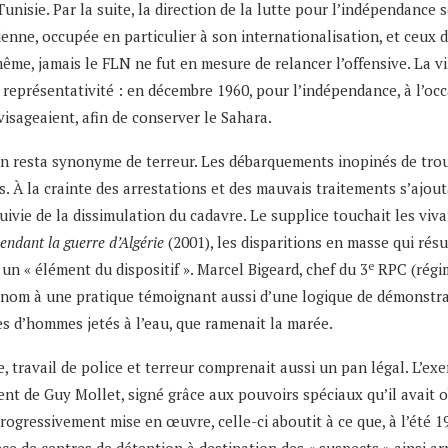
unisie. Par la suite, la direction de la lutte pour l’indépendance 
érienne, occupée en particulier à son internationalisation, et ceux
me, jamais le FLN ne fut en mesure de relancer l’offensive. La vill
eprésentativité : en décembre 1960, pour l’indépendance, à l’occa
visageaient, afin de conserver le Sahara.
on resta synonyme de terreur. Les débarquements inopinés de trou
. À la crainte des arrestations et des mauvais traitements s’ajout
ivie de la dissimulation du cadavre. Le supplice touchait les viva
pendant la guerre d’Algérie
(2001), les disparitions en masse qui résu
e
un « élément du dispositif ». Marcel Bigeard, chef du 3
RPC (régim
on nom à une pratique témoignant aussi d’une logique de démonstra
res d’hommes jetés à l’eau, que ramenait la marée.
e, travail de police et terreur comprenait aussi un pan légal. L’ex
nt de Guy Mollet, signé grâce aux pouvoirs spéciaux qu’il avait o
rogressivement mise en œuvre, celle-ci aboutit à ce que, à l’été 19