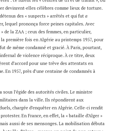
tés : ce furent les « centres de tri et de transit », où
lger devinrent-elles célèbres comme lieux de torture.
étenus des « suspects » arrêtés et qui fut
a
er, lequel prononça force peines capitales. Avec
» de la ZAA ; ceux des femmes, en particulier,
r la première fois en Algérie au printemps 1957, pour
fut de même condamné et gracié. À Paris, pourtant,
infernal de violence réciproque. À ce titre, deux
mbèrent d’accord pour une trêve des attentats en
due. En 1957, près d’une centaine de condamnés à
a sous l’égide des autorités civiles. Le ministre
litaires dans la ville. Ils répondirent aux
uels, chargée d’enquêter en Algérie. Celle-ci rendit
tester. En France, en effet, la « bataille d’Alger »
 mais aussi de ses mensonges. La mobilisation débuta