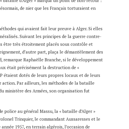
 « bataille d’Alger » marqua un point de non-retour :
ésormais, de nier que les Français torturaient en
hodes qui avaient fait leur preuve à Alger. Si elles
néralisés. Suivant les principes de la guerre contre-
ois être très étroitement placés sous contrôle et
nseignement, d’autre part, plaça le démantèlement des
rd, remarque Raphaëlle Branche, si le développement
ux était précisément la destruction de «
OP étaient dotés de leurs propres locaux et de leurs
 action. Par ailleurs, les méthodes de la bataille
 du ministère des Armées, son organisation fut
 police au général Massu, la « bataille d’Alger »
 colonel Trinquier, le commandant Aussaresses et le
e année 1957, en terrain algérois, l’occasion de