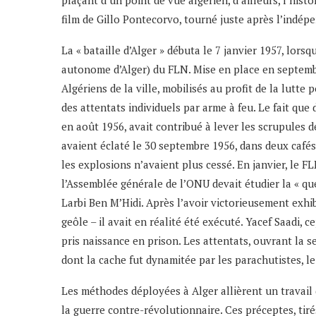
plaçant d’un point de vue algérien, d’ailleurs, l’hist
film de Gillo Pontecorvo, tourné juste après l’indépe
La « bataille d’Alger » débuta le 7 janvier 1957, lors
autonome d’Alger) du FLN. Mise en place en septembre 
Algériens de la ville, mobilisés au profit de la lutt
des attentats individuels par arme à feu. Le fait que
en août 1956, avait contribué à lever les scrupules d
avaient éclaté le 30 septembre 1956, dans deux cafés d
les explosions n’avaient plus cessé. En janvier, le F
l’Assemblée générale de l’ONU devait étudier la « que
Larbi Ben M’Hidi. Après l’avoir victorieusement exhib
geôle – il avait en réalité été exécuté. Yacef Saadi, 
pris naissance en prison. Les attentats, ouvrant la se
dont la cache fut dynamitée par les parachutistes, le
Les méthodes déployées à Alger allièrent un travail d
la guerre contre-révolutionnaire. Ces préceptes, tiré