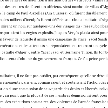
nce de centres de détention à destination des « suspects » ainsi arrê
avec des centres de détention officieux. Ainsi nombre de villas d’A
7 le camp de Paul-Cazelles (Aïn Oussera), où furent durablement d
 des milliers d’inculpés furent déférés au tribunal militaire d’Alg
ins mirent un nom sur quelques-uns des visages du « réseau bombes 
ransportaient les engins explosifs. Jacques Vergès plaida ainsi pou
n faveur de laquelle il anima une campagne de grâce. Yacef Saadi 
s exécutions et les attentats se répondaient, entretenant un cycle 
 bataille d’Alger », entre Yacef Saadi et Germaine Tillion. Ils to
llion tenta d’obtenir du gouvernement français. Ce fut peine per
militaires, il ne faut pas oublier, par conséquent, qu’elle se déroul
uvernements parisiens, connaissaient et soutenaient l’action des mi
ion d’une commission de sauvegarde des droits et libertés individ
e ; au point que la plupart de ses membres démissionnèrent pour pro
ure, des exécutions sommaires, des violences de l’armée française