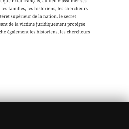
nt que l’Etat français, au lieu d’assumer ses
es familles, les historiens, les chercheurs
érêt supérieur de la nation, le secret
aisant de la victime juridiquement protégée
êche également les historiens, les chercheurs