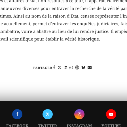
s et affaires d’Etat non résolues à ce jour, il apparaît claireme
nœuvres diverses pour entraver la recherche de la vérité par l
imes. Ainsi au nom de la raison d’Etat, censée représenter l’int
ionne actuellement, permet d’entraver les enquêtes judiciaires, f
combattre, voire à abattre au lieu de lui rendre justice. Il emp
ail scientifique pour établir la vérité historique.
PARTAGER
FACEBOOK
TWITTER
INSTAGRAM
YOUTUBE