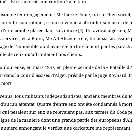
nés. Et ces avocats ont continué à le faire.
ison de leur engagement : Me Pierre Popie, un chrétien social
eprendre son cabinet, ce qui revenait à affronter son arrêt de 
de d’une bombe placée dans sa voiture [
4
]. Un avocat algérien, 
services, et, à Bonn, Me Aït Ahcène a été, lui aussi, assassiné p
age de l’immeuble où il avait été torturé à mort par les parach
té de ceux qu’affrontaient nos clients.
ouloureuse, en mars 1957, en pleine période de la « Bataille d’A
t dans la Cour d’assises d’Alger, présidé par le juge Roynard, 
à mort.
évenus, tous militants indépendantistes, anciens membres du 
és d’aucun attentat. Quatre d’entre eux ont été condamnés à mor
ns qui pesaient sur eux ne relevaient pas, aux termes du Code p
 Signe de la manière dont une grande partie des européens d’Alg
 numéro annonçant le verdict une caricature me représentant a