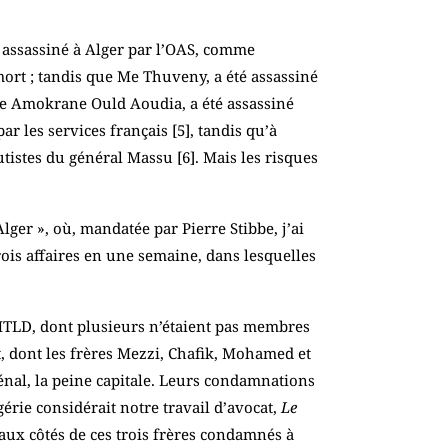
, assassiné à Alger par l’OAS, comme
mort ; tandis que Me Thuveny, a été assassiné
Me Amokrane Ould Aoudia, a été assassiné
ar les services français [
5
], tandis qu’à
utistes du général Massu [
6
]. Mais les risques
lger », où, mandatée par Pierre Stibbe, j’ai
trois affaires en une semaine, dans lesquelles
MTLD, dont plusieurs n’étaient pas membres
t, dont les frères Mezzi, Chafik, Mohamed et
énal, la peine capitale. Leurs condamnations
érie considérait notre travail d’avocat,
Le
ux côtés de ces trois frères condamnés à