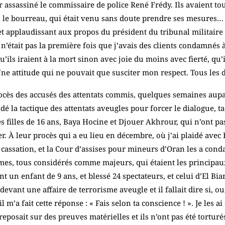
ssassiné le commissaire de police René Frédy. Ils avaient tous 
, le bourreau, qui était venu sans doute prendre ses mesures… 
 et applaudissant aux propos du président du tribunal militaire 
e n’était pas la première fois que j’avais des clients condamné
ils iraient à la mort sinon avec joie du moins avec fierté, qu’
ne attitude qui ne pouvait que susciter mon respect. Tous les 
ocès des accusés des attentats commis, quelques semaines aupar
dé la tactique des attentats aveugles pour forcer le dialogue, t
filles de 16 ans, Baya Hocine et Djouer Akhrour, qui n’ont pas
er. À leur procès qui a eu lieu en décembre, où j’ai plaidé avec
 cassation, et la Cour d’assises pour mineurs d’Oran les a cond
mes, tous considérés comme majeurs, qui étaient les principaux
 un enfant de 9 ans, et blessé 24 spectateurs, et celui d’El Biar
evant une affaire de terrorisme aveugle et il fallait dire si, 
l m’a fait cette réponse : « Fais selon ta conscience ! ». Je les a
posait sur des preuves matérielles et ils n’ont pas été torturés