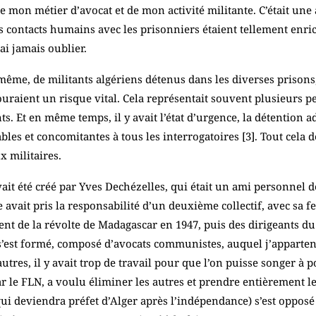
e de mon métier d’avocat et de mon activité militante. C’était un
es contacts humains avec les prisonniers étaient tellement enric
ai jamais oublier.
s même, de militants algériens détenus dans les diverses prison
 couraient un risque vital. Cela représentait souvent plusieurs 
ts. Et en même temps, il y avait l’état d’urgence, la détention 
ables et concomitantes à tous les interrogatoires [
3
]. Tout cela
 militaires.
avait été créé par Yves Dechézelles, qui était un ami personnel 
avait pris la responsabilité d’un deuxième collectif, avec sa f
ent de la révolte de Madagascar en 1947, puis des dirigeants d
 s’est formé, composé d’avocats communistes, auquel j’apparten
autres, il y avait trop de travail pour que l’on puisse songer à
 le FLN, a voulu éliminer les autres et prendre entièrement l
qui deviendra préfet d’Alger après l’indépendance) s’est opposé