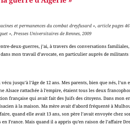
 : racines et permanences du combat dreyfusard », article pag
et », Presses Universitaires de Rennes, 2009
tre-deux-guerres, j’ai, à travers des conversations familiales, 
dans mon travail d’avocate, en particulier auprès de militants
i vécu jusqu’à l’âge de 12 ans. Mes parents, bien que nés, l’un et
e Alsace rattachée à l’empire, étaient tous les deux francophon
on française qui avait fait des Juifs des citoyens. Dans mon en
 alsacien à la maison. Ma mère avait d’abord fréquenté à Mulh
’Affaire, quand elle avait 13 ans, son père l’avait envoyée chez
 en France. Mais quand il a appris qu’en raison de l’affaire Drey