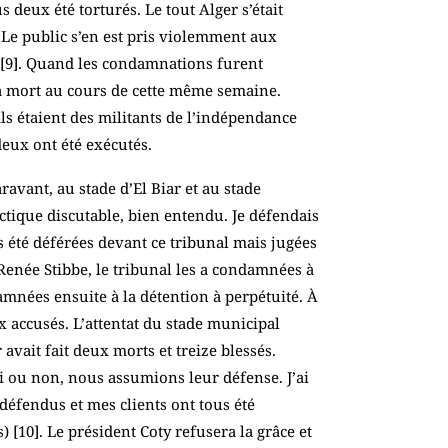
deux été torturés. Le tout Alger s’était
Le public s’en est pris violemment aux
[
9
]. Quand les condamnations furent
s à mort au cours de cette même semaine.
ils étaient des militants de l’indépendance
deux ont été exécutés.
avant, au stade d’El Biar et au stade
actique discutable, bien entendu. Je défendais
 été déférées devant ce tribunal mais jugées
 Renée Stibbe, le tribunal les a condamnées à
amnées ensuite à la détention à perpétuité. À
 accusés. L’attentat du stade municipal
 avait fait deux morts et treize blessés.
oui ou non, nous assumions leur défense. J’ai
i défendus et mes clients ont tous été
) [
10
]. Le président Coty refusera la grâce et