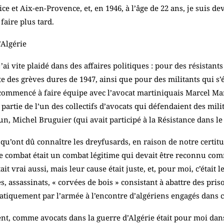
ce et Aix-en-Provence, et, en 1946, à l’âge de 22 ans, je suis d
faire plus tard.
’Algérie
 vite plaidé dans des affaires politiques : pour des résistants
e des grèves dures de 1947, ainsi que pour des militants qui s’
 commencé à faire équipe avec l’avocat martiniquais Marcel Manvi
s partie de l’un des collectifs d’avocats qui défendaient des mili
n, Michel Bruguier (qui avait participé à la Résistance dans l
n qu’ont dû connaître les dreyfusards, en raison de notre certit
ce combat était un combat légitime qui devait être reconnu co
ait vrai aussi, mais leur cause était juste, et, pour moi, c’étai
es, assassinats, « corvées de bois » consistant à abattre des pri
tiquement par l’armée à l’encontre d’algériens engagés dans c
, comme avocats dans la guerre d’Algérie était pour moi dans le