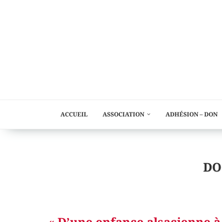
ACCUEIL
ASSOCIATION
ADHÉSION – DON
DO
« D’une enfance alsacienne à 