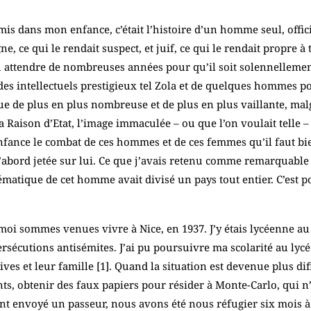
nsmis dans mon enfance, c’était l’histoire d’un homme seul, offi
, ce qui le rendait suspect, et juif, ce qui le rendait propre à 
u attendre de nombreuses années pour qu’il soit solennellement 
 des intellectuels prestigieux tel Zola et de quelques hommes 
ue de plus en plus nombreuse et de plus en plus vaillante, malgré 
la Raison d’Etat, l’image immaculée – ou que l’on voulait telle 
fance le combat de ces hommes et de ces femmes qu’il faut bien
abord jetée sur lui. Ce que j’avais retenu comme remarquable da
lématique de cet homme avait divisé un pays tout entier. C’est p
moi sommes venues vivre à Nice, en 1937. J’y étais lycéenne a
rsécutions antisémites. J’ai pu poursuivre ma scolarité au lycée
ves et leur famille [
1
]. Quand la situation est devenue plus dif
ts, obtenir des faux papiers pour résider à Monte-Carlo, qui n’
ent envoyé un passeur, nous avons été nous réfugier six mois à 