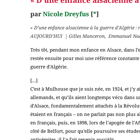
par
Nicole Dreyfus
[
*
]
« D’une enfance alsacienne à la guerre d’Algérie
AUJOURD’HUI
| Gilles Manceron,
Emmanuel Naqu
Très tôt, pendant mon enfance en Alsace, dans l’en
restée ensuite pour moi une référence constante 
guerre d’Algérie.
[…]
C’est à Mulhouse que je suis née, en 1924, et j’y a
allemands, et qu’ils aient longtemps vécu dans un
d’Alsace, fondamentalement attachés à la Révoluti
étaient en français – on ne parlait pas non plus
en français, puis, en 1898, lors de l’apogée de l
côté de Belfort, pour qu’elle poursuive ses études
antisémites, il l’a fait revenir aussitôt.