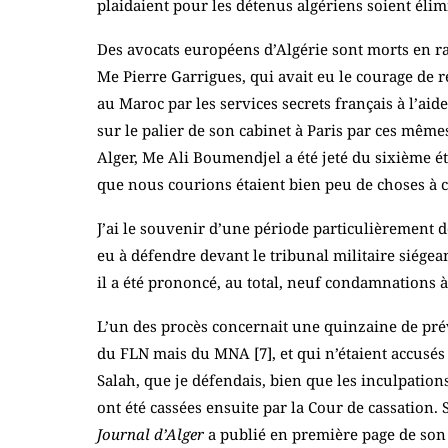
plaidaient pour les détenus algériens soient élimi
Des avocats européens d’Algérie sont morts en ra
Me Pierre Garrigues, qui avait eu le courage de r
au Maroc par les services secrets français à l’ai
sur le palier de son cabinet à Paris par ces mêmes 
Alger, Me Ali Boumendjel a été jeté du sixième ét
que nous courions étaient bien peu de choses à cô
J’ai le souvenir d’une période particulièrement d
eu à défendre devant le tribunal militaire siégean
il a été prononcé, au total, neuf condamnations 
L’un des procès concernait une quinzaine de pr
du FLN mais du MNA [
7
], et qui n’étaient accus
Salah, que je défendais, bien que les inculpatio
ont été cassées ensuite par la Cour de cassation.
Journal d’Alger
a publié en première page de son