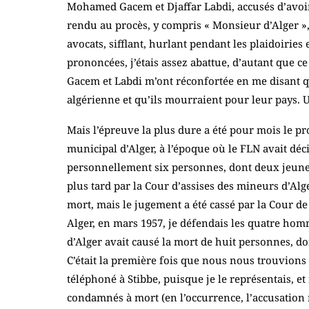
Mohamed Gacem et Djaffar Labdi, accusés d’avoir a
rendu au procès, y compris « Monsieur d’Alger »
avocats, sifflant, hurlant pendant les plaidoiries
prononcées, j’étais assez abattue, d’autant que c
Gacem et Labdi m’ont réconfortée en me disant qu’
algérienne et qu’ils mourraient pour leur pays. U
Mais l’épreuve la plus dure a été pour mois le pr
municipal d’Alger, à l’époque où le FLN avait déci
personnellement six personnes, dont deux jeunes 
plus tard par la Cour d’assises des mineurs d’Alg
mort, mais le jugement a été cassé par la Cour de
Alger, en mars 1957, je défendais les quatre hom
d’Alger avait causé la mort de huit personnes, dont
C’était la première fois que nous nous trouvions d
téléphoné à Stibbe, puisque je le représentais, et i
condamnés à mort (en l’occurrence, l’accusation re