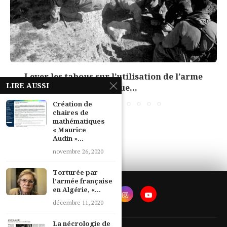
Lever les tabous sur l’utilisation de l’arme
LIRE AUSSI
chimique...
Création de
chaires de
mathématiques
« Maurice
Audin »...
novembre 26, 2020
Torturée par
l’armée française
en Algérie, «...
décembre 11, 2020
La nécrologie de