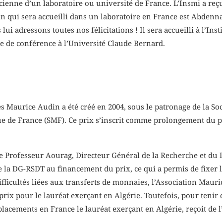
ienne d’un laboratoire ou université de France. L’Insmi a reçu
in qui sera accueilli dans un laboratoire en France est Abdenn
i adressons toutes nos félicitations ! Il sera accueilli à l’In
 de conférence à l’Université Claude Bernard.
s Maurice Audin a été créé en 2004, sous le patronage de la S
que de France (SMF). Ce prix s’inscrit comme prolongement du 
 le Professeur Aourag, Directeur Général de la Recherche et 
e la DG-RSDT au financement du prix, ce qui a permis de fixer 
ifficultés liées aux transferts de monnaies, l’Association Maur
rix pour le lauréat exerçant en Algérie. Toutefois, pour tenir
éplacements en France le lauréat exerçant en Algérie, reçoit de