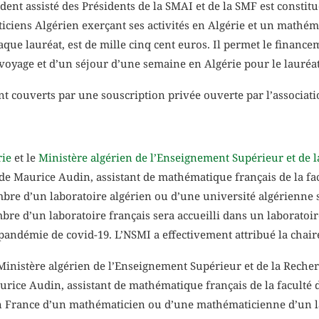
ent assisté des Présidents de la SMAI et de la SMF est constitué
iciens Algérien exerçant ses activités en Algérie et un mathém
que lauréat, est de mille cinq cent euros. Il permet le financ
 voyage et d’un séjour d’une semaine en Algérie pour le lauréat
t couverts par une souscription privée ouverte par l’associati
rie
et le
Ministère algérien de l’Enseignement Supérieur et de l
Maurice Audin, assistant de mathématique français de la facul
d’un laboratoire algérien ou d’une université algérienne ser
d’un laboratoire français sera accueilli dans un laboratoire
 pandémie de covid-19. L’NSMI a effectivement attribué la chai
inistère algérien de l’Enseignement Supérieur et de la Recherc
e Audin, assistant de mathématique français de la faculté d’A
en France d’un mathématicien ou d’une mathématicienne d’un la