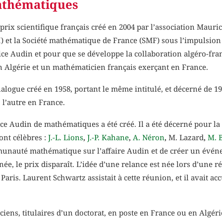
athématiques
ix scientifique français créé en 2004 par l’association Maurice
 et la Société mathématique de France (SMF) sous l’impulsion d
rice Audin et pour que se développe la collaboration algéro-fr
n Algérie et un mathématicien français exerçant en France.
logue créé en 1958, portant le même intitulé, et décerné de 19
 l’autre en France.
e Audin de mathématiques a été créé. Il a été décerné pour la p
nt célèbres :
J.-L. Lions
,
J.-P. Kahane
,
A. Néron
,
M. Lazard
,
M. 
communauté mathématique sur l’affaire Audin et de créer un évé
ée, le prix disparaît. L’idée d’une relance est née lors d’une 
ris. Laurent Schwartz assistait à cette réunion, et il avait acc
ciens, titulaires d’un doctorat, en poste en France ou en Algéri