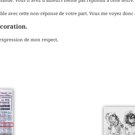
emande. Vous n’avez d’ailleurs même pas répondu à cette lettre.
ible avec cette non-réponse de votre part. Vous me voyez donc
écoration.
l’expression de mon respect,