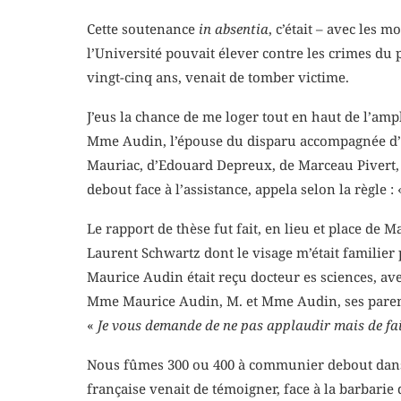
Cette soutenance
in absentia
, c’était – avec les
l’Université pouvait élever contre les crimes du 
vingt-cinq ans, venait de tomber victime.
J’eus la chance de me loger tout en haut de l’am
Mme Audin, l’épouse du disparu accompagnée d’u
Mauriac, d’Edouard Depreux, de Marceau Pivert, 
debout face à l’assistance, appela selon la règle :
Le rapport de thèse fut fait, en lieu et place de 
Laurent Schwartz dont le visage m’était familier
Maurice Audin était reçu docteur es sciences, av
Mme Maurice Audin, M. et Mme Audin, ses parent
«
Je vous demande de ne pas applaudir mais de fai
Nous fûmes 300 ou 400 à communier debout dans l
française venait de témoigner, face à la barbarie d