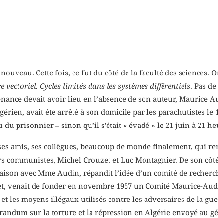
nouveau. Cette fois, ce fut du côté de la faculté des sciences.
 vectoriel. Cycles limités dans les systèmes différentiels
. Pas de
nance devait avoir lieu en l’absence de son auteur, Maurice Audi
rien, avait été arrêté à son domicile par les parachutistes le
u du prisonnier – sinon qu’il s’était « évadé » le 21 juin à 21 h
 ses amis, ses collègues, beaucoup de monde finalement, qui re
seurs communistes, Michel Crouzet et Luc Montagnier. De son côt
 liaison avec Mme Audin, répandit l’idée d’un comité de reche
t, venait de fonder en novembre 1957 un Comité Maurice-Audin
 et les moyens illégaux utilisés contre les adversaires de la gu
andum sur la torture et la répression en Algérie envoyé au g