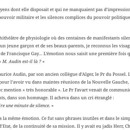
 moyens dont elle disposait et qui ne manquaient pas d’impressio
pouvoir militaire et les silences complices du pouvoir politiqu
phithéâtre de physiologie où des centaines de manifestants sile
n jeune garçon et de ses beaux-parents, je reconnus les visa
de Francisque Gay… L’émotion nous saisit une première fois qua
 «
M. Audin est-il là ?
»
Maurice Audin, par son ancien collègue d’Alger, le Pr du Possel. 
 pour l’avoir vu dans maintes réunions de la Nouvelle Gauche, f
ec mention « très honorable ». Le Pr Favart venait de communiq
s, dans son hommage. Il acheva dans un cri étranglé :
re une minute de silence.
»
a même émotion. Ce fut sans phrases inutiles et dans le simpl
’Etat, de la continuité de sa mission. Il y avait eu jadis Herr, C