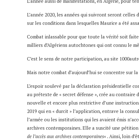
L’année aussi de manifestations, en Algérie, pour te
L’année 2020, les années qui suivront seront celles d
sur les conditions dans lesquelles Maurice a été assas
Combat inlassable pour que toute la vérité soit faite 
milliers d’Algériens autochtones qui ont connu le m
C’est le sens de notre participation, au site 1000aut
Mais notre combat d’aujourd’hui se concentre sur la
L’espoir soulevé par la déclaration présidentielle c
au prétexte de « secret défense », crée au contraire d
nouvelle et encore plus restrictive d’une instruction 
2019 qui en « durcit » l’application, entrave la co
l’armée ou les institutions qui les avaient émis n’ac
archives contemporaines. Elle a suscité une pétition à
de l’accès aux archives contemporaines
« . Ainsi, loin d