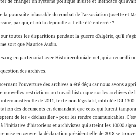
nter de changer un système politique injuste et inefficace qui av
e la poursuite inlassable du combat de l’association Josette et Ma
siné, par qui, et où la dépouille a-t-elle été enterrée ?
sur toutes les disparitions pendant la guerre d’Algérie, qu’il s’agis
ême sort que Maurice Audin.
res.org en partenariat avec Histoirecoloniale.net, qui a recueilli 
 question des archives.
oncernant l’ouverture des archives a été déçu car nous avons appri
e nouvelles restrictions au travail historique sur les archives de l
interministérielle de 2011, texte non législatif, intitulée IGI 130
nsultation des documents en demandant que ceux qui furent tampo
ceptent de les « déclassifier » pour les rendre communicables. C’es
 l’initiative d’historiens et archivistes qui atteint les 10000 sign
’être mise en œuvre, la déclaration présidentielle de 2018 se trouv