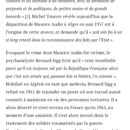
couloirs et les bureaux d’un ministère, avec sa farandole de
préposés et de politiques, de petites mains et de grands
bavards
» [
1
]. Michel Vinaver révèle aujourd’hui que la
disparition de Maurice Audin à Alger en juin 1957 est à
l’origine de cette œuvre, et demande qu’il «
soit mis fin à un
si long retard dans la reconnaissance des faits par l’Etat
».
Évoquant le crime dont Maurice Audin fut victime, le
psychanalyste Bernard Sigg écrit qu’il «
reste inoubliable
parce qu’il est toujours nié par la République Française alors
que c’est son armée qui, passant lois et limites, l’a commis
».
Mobilisé en Algérie en tant que médecin, Bernard Sigg a
refusé en 1961 de rejoindre un poste où son travail aurait
consisté à maintenir en vie des personnes torturées. Il a
alors déserté et n’est revenu en France qu’en 1965, au
moment d’une amnistie. Il s’est alors investi dans le
traitement des soldats traumatisés par la guerre.