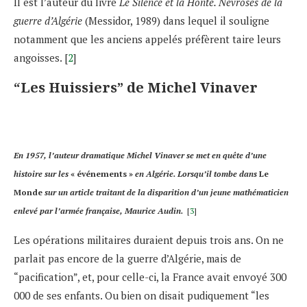
Il est l’auteur du livre
Le Silence et la Honte. Névroses de la
guerre d’Algérie
(Messidor, 1989) dans lequel il souligne
notamment que les anciens appelés préfèrent taire leurs
angoisses. [
2
]
“Les Huissiers” de Michel Vinaver
En 1957, l’auteur dramatique Michel Vinaver se met en quête d’une
histoire sur les
« événements »
en Algérie. Lorsqu’il tombe dans
Le
Monde
sur un article traitant de la disparition d’un jeune mathématicien
enlevé par l’armée française, Maurice Audin.
[
3
]
Les opérations militaires duraient depuis trois ans. On ne
parlait pas encore de la guerre d’Algérie, mais de
“pacification”, et, pour celle-ci, la France avait envoyé 300
000 de ses enfants. Ou bien on disait pudiquement “les