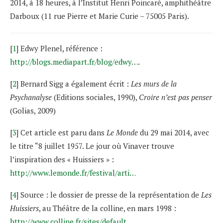
2014, à 18 heures, à l’Institut Henri Poincaré, amphithéâtre
Darboux (11 rue Pierre et Marie Curie – 75005 Paris).
[
1
] Edwy Plenel, référence :
http://blogs.mediapart.fr/blog/edwy…
.
[
2
] Bernard Sigg a également écrit :
Les murs de la
Psychanalyse
(Editions sociales, 1990),
Croire n’est pas penser
(Golias, 2009)
[
3
] Cet article est paru dans
Le Monde
du 29 mai 2014, avec
le titre “8 juillet 1957. Le jour où Vinaver trouve
l’inspiration des « Huissiers » :
http://www.lemonde.fr/festival/arti…
[
4
] Source : le dossier de presse de la représentation de
Les
Huissiers
, au Théâtre de la colline, en mars 1998 :
http://www.colline.fr/sites/default…