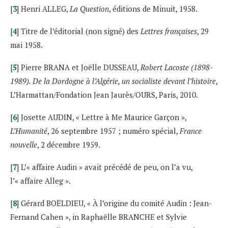
[
3
] Henri ALLEG,
La Question
, éditions de Minuit, 1958.
[
4
] Titre de l’éditorial (non signé) des
Lettres françaises
, 29
mai 1958.
[
5
] Pierre BRANA et Joëlle DUSSEAU,
Robert Lacoste (1898-
1989). De la Dordogne à l’Algérie, un socialiste devant l’histoire
,
L’Harmattan/Fondation Jean Jaurès/OURS, Paris, 2010.
[
6
] Josette AUDIN, « Lettre à Me Maurice Garçon »,
L’Humanité
, 26 septembre 1957 ; numéro spécial,
France
nouvelle
, 2 décembre 1959.
[
7
] L’« affaire Audin » avait précédé de peu, on l’a vu,
l’« affaire Alleg ».
[
8
] Gérard BOËLDIEU, « À l’origine du comité Audin : Jean-
Fernand Cahen », in Raphaëlle BRANCHE et Sylvie