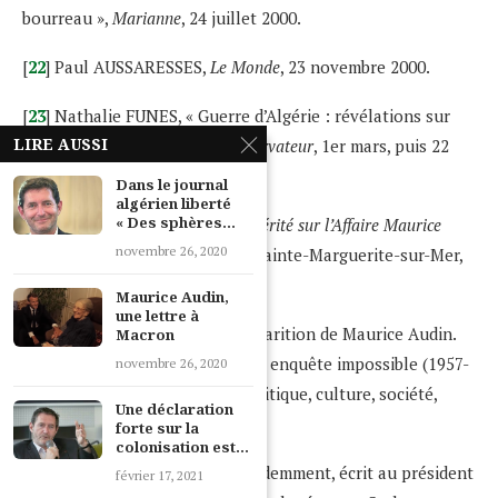
bourreau »,
Marianne
, 24 juillet 2000.
[
22
] Paul AUSSARESSES,
Le Monde
, 23 novembre 2000.
[
23
] Nathalie FUNES, « Guerre d’Algérie : révélations sur
LIRE AUSSI
l’affaire Audin »,
Le Nouvel Observateur
, 1er mars, puis 22
mars 2012.
Dans le journal
algérien liberté
« Des sphères...
[
24
] Jean-Charles DENIAU,
La Vérité sur l’Affaire Maurice
novembre 26, 2020
Audin
, Éditions des Équateurs, Sainte-Marguerite-sur-Mer,
2014.
Maurice Audin,
une lettre à
[
25
] Sylvie THENAULT, « La disparition de Maurice Audin.
Macron
Les historiens à l’épreuve d’une enquête impossible (1957-
novembre 26, 2020
2014) », Histoire@Politique. Politique, culture, société,
Une déclaration
n° 31, janvier-février 2017.
forte sur la
colonisation est...
[
26
] Elle avait également, précédemment, écrit au président
février 17, 2021