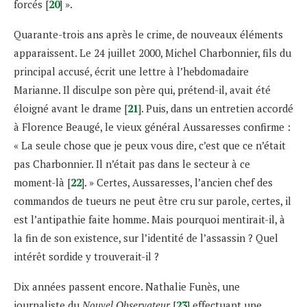
forcés [
20
] ».
Quarante-trois ans après le crime, de nouveaux éléments
apparaissent. Le 24 juillet 2000, Michel Charbonnier, fils du
principal accusé, écrit une lettre à l’hebdomadaire
Marianne. Il disculpe son père qui, prétend-il, avait été
éloigné avant le drame [
21
]. Puis, dans un entretien accordé
à Florence Beaugé, le vieux général Aussaresses confirme :
« La seule chose que je peux vous dire, c’est que ce n’était
pas Charbonnier. Il n’était pas dans le secteur à ce
moment-là [
22
]. » Certes, Aussaresses, l’ancien chef des
commandos de tueurs ne peut être cru sur parole, certes, il
est l’antipathie faite homme. Mais pourquoi mentirait-il, à
la fin de son existence, sur l’identité de l’assassin ? Quel
intérêt sordide y trouverait-il ?
Dix années passent encore. Nathalie Funès, une
journaliste du
Nouvel Observateur
[
23
] effectuant une