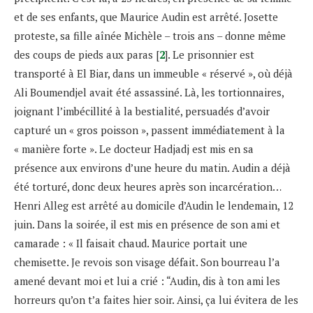
et de ses enfants, que Maurice Audin est arrêté. Josette
proteste, sa fille aînée Michèle – trois ans – donne même
des coups de pieds aux paras [
2
]. Le prisonnier est
transporté à El Biar, dans un immeuble « réservé », où déjà
Ali Boumendjel avait été assassiné. Là, les tortionnaires,
joignant l’imbécillité à la bestialité, persuadés d’avoir
capturé un « gros poisson », passent immédiatement à la
« manière forte ». Le docteur Hadjadj est mis en sa
présence aux environs d’une heure du matin. Audin a déjà
été torturé, donc deux heures après son incarcération…
Henri Alleg est arrêté au domicile d’Audin le lendemain, 12
juin. Dans la soirée, il est mis en présence de son ami et
camarade : « Il faisait chaud. Maurice portait une
chemisette. Je revois son visage défait. Son bourreau l’a
amené devant moi et lui a crié : “Audin, dis à ton ami les
horreurs qu’on t’a faites hier soir. Ainsi, ça lui évitera de les