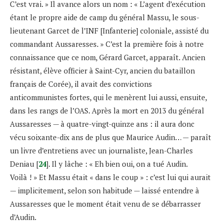
C’est vrai. » Il avance alors un nom : « L’agent d’exécution
étant le propre aide de camp du général Massu, le sous-
lieutenant Garcet de l’INF [Infanterie] coloniale, assisté du
commandant Aussaresses. » C’est la première fois à notre
connaissance que ce nom, Gérard Garcet, apparaît. Ancien
résistant, élève officier à Saint-Cyr, ancien du bataillon
français de Corée), il avait des convictions
anticommunistes fortes, qui le menèrent lui aussi, ensuite,
dans les rangs de l’OAS. Après la mort en 2013 du général
Aussaresses — à quatre-vingt-quinze ans : il aura donc
vécu soixante-dix ans de plus que Maurice Audin… — paraît
un livre d’entretiens avec un journaliste, Jean-Charles
Deniau [
24
]. Il y lâche : « Eh bien oui, on a tué Audin.
Voilà ! » Et Massu était « dans le coup » : c’est lui qui aurait
— implicitement, selon son habitude — laissé entendre à
Aussaresses que le moment était venu de se débarrasser
d’Audin.