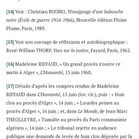
[
14
] Voir : Christian BUONO,
Témoignage d’une babouche
noire (École de guerre 1954-1966)
, Nouvelle édition Pleine
Plume, Paris, 1989.
[
15
] Voir son ouvrage de réflexions et autobiographique :
René-William THORP,
Vues sur la justice
, Fayard, Paris, 1962.
[
16
] Madeleine RIFFAUD, « Un grand procès s’ouvre ce
matin à Alger »,
L’Humanité
, 13 juin 1960.
[
17
] Détails d’après les comptes rendus de Madeleine
RIFFAUD dans
L’Humanité
, 13 juin (loc. cit.), puis : « Huis
clos au procès d’Alger », 14 juin ; « Lourdes peines au
procès d’Alger », 16 juin ; et, dans
Le Monde
, de Jean-Marc
THEOLLEYRE, « Tumulte au procès du Parti communiste
algérien », 14 juin ; « Le tribunal rejette en audience
publique une demande de levée de huis clos déposée par la