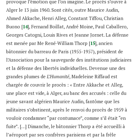
provoque l’émotion que l’on imagine. Le procès s’ouvre à
Alger le 13 juin 1960. Sont cités, outre Maurice Audin,
Ahmed Akkache, Henri Alleg, Constant Tiffou, Christian
Buono [
14
], Fernand Boillat, André Moine, Paul Caballero,
Georges Catogni, Louis Rives et Jeanne Jornet. La défense
est menée par Me René-William Thorp [
15
], ancien
bâtonnier du barreau de Paris (1955-1957), président de
l’Association pour la sauvegarde des institutions judiciaires
et la défense des libertés individuelles. Devenue une des
grandes plumes de
L’Humanité
, Madeleine Riffaud est
chargée de couvrir le procès : « Entre Akkache et Alleg,
une place est vide, à Alger, au banc des accusés : celle du
jeune savant algérien Maurice Audin, fantôme que les
militaires s’obstinent, après le renvoi du procès de 1959 à
vouloir condamner “par contumace”, comme s’il était “en
fuite”. […] Dimanche, le bâtonnier Thorp a été accueilli à
l’aéroport par ses confrères parisiens et par la frêle