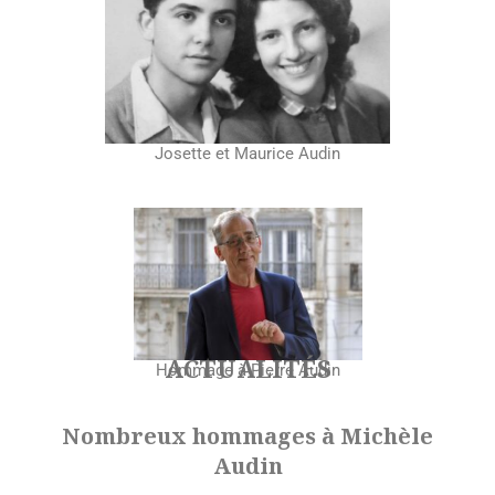
Josette et Maurice Audin
ACTUALITÉS
Hommage à Pierre Audin
Nombreux hommages à Michèle
Audin